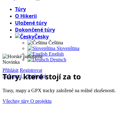
Túry
O Hikerii
Uložené túry
Dokončené túry
Česky
Čeština
Slovenština
English
Deutsch
Novinka
Přihlásit
Registrovat
Túry, které stojí za to
Nastavení
•
Soukromí
Trasy, mapy a GPX tracky založené na reálné zkušenosti.
Všechny túry
O projektu