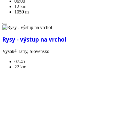
06:00
12 km
1050 m
Rysy - výstup na vrchol
Vysoké Tatry, Slovensko
07:45
22 km
1320 m
Jánošíkove diery – malý okruh ️
Malá Fatra, Slovensko
01:50
5 km
200 m