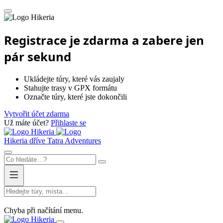
Hikeria
Registrace je zdarma a zabere jen
pár sekund
Ukládejte túry, které vás zaujaly
Stahujte trasy v GPX formátu
Označte túry, které jste dokončili
Vytvořit účet zdarma
Už máte účet?
Přihlaste se
Hikeria
Hikeria
dříve Tatra Adventures
Chyba při načítání menu.
Hikeria