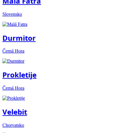
Malá Fatra
Slovensko
Durmitor
Černá Hora
Prokletije
Černá Hora
Velebit
Chorvatsko