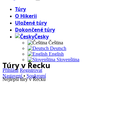
Túry
O Hikerii
Uložené túry
Dokončené túry
Česky
Čeština
Deutsch
English
Slovenština
Túry
v Řecku
Přihlásit
Registrovat
Nastavení
•
Soukromí
Nejlepší túry v Řecku