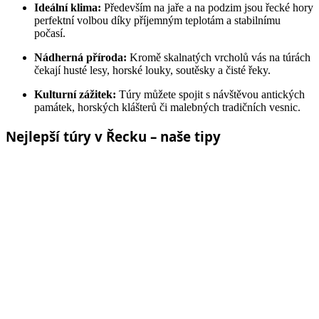
Ideální klima:
Především na jaře a na podzim jsou řecké hory
perfektní volbou díky příjemným teplotám a stabilnímu
počasí.
Nádherná příroda:
Kromě skalnatých vrcholů vás na túrách
čekají husté lesy, horské louky, soutěsky a čisté řeky.
Kulturní zážitek:
Túry můžete spojit s návštěvou antických
památek, horských klášterů či malebných tradičních vesnic.
Nejlepší túry v Řecku – naše tipy
Olymp – Mytikas:
Výstup na nejvyšší vrchol Řecka, který
vás provede od zelených lesů u Litochora až po skalnatý
vrchol s jedinečnými výhledy.
Soutěska Vikos:
Skvělá jednodenní túra divokou soutěskou,
obklopenou impozantními vápencovými stěnami.
Samaria na Krétě:
Nejdelší a nejznámější soutěska v
Evropě, kterou si užijí i méně zkušení turisté.
Řecko nabízí nespočet příležitostí pro nezapomenutelné túry – od
vrcholů bájných hor až po modré vlny Egejského moře. Připravte si
trekové boty, otevřete mapu a vydejte se za dobrodružstvím do