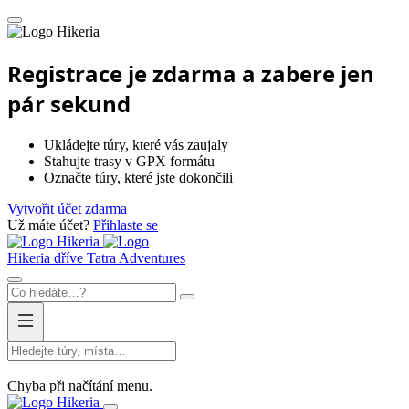
Hikeria
Registrace je zdarma a zabere jen
pár sekund
Ukládejte túry, které vás zaujaly
Stahujte trasy v GPX formátu
Označte túry, které jste dokončili
Vytvořit účet zdarma
Už máte účet?
Přihlaste se
Hikeria
Hikeria
dříve Tatra Adventures
Chyba při načítání menu.
Hikeria