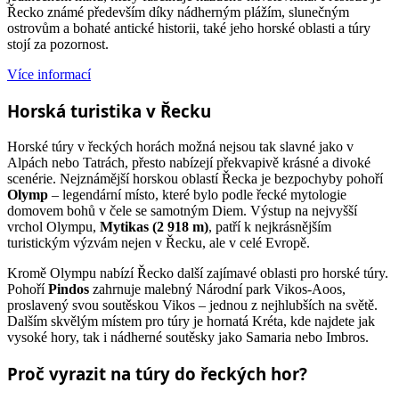
Řecko známé především díky nádherným plážím, slunečným
ostrovům a bohaté antické historii, také jeho horské oblasti a túry
stojí za pozornost.
Více informací
Horská turistika v Řecku
Horské túry v řeckých horách možná nejsou tak slavné jako v
Alpách nebo Tatrách, přesto nabízejí překvapivě krásné a divoké
scenérie. Nejznámější horskou oblastí Řecka je bezpochyby pohoří
Olymp
– legendární místo, které bylo podle řecké mytologie
domovem bohů v čele se samotným Diem. Výstup na nejvyšší
vrchol Olympu,
Mytikas (2 918 m)
, patří k nejkrásnějším
turistickým výzvám nejen v Řecku, ale v celé Evropě.
Kromě Olympu nabízí Řecko další zajímavé oblasti pro horské túry.
Pohoří
Pindos
zahrnuje malebný Národní park Vikos-Aoos,
proslavený svou soutěskou Vikos – jednou z nejhlubších na světě.
Dalším skvělým místem pro túry je hornatá Kréta, kde najdete jak
vysoké hory, tak i nádherné soutěsky jako Samaria nebo Imbros.
Proč vyrazit na túry do řeckých hor?