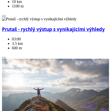
10 km
1100 m
Prutaš - rychlý výstup s vynikajícími výhledy
03:00
3.5 km
600 m