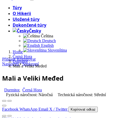
Túry
O Hikerii
Uložené túry
Dokončené túry
Česky
Čeština
Deutsch
English
Slovenština
Home
Černá Hora
Přihlásit
Registrovat
Durmitor
Nastavení
•
Soukromí
Mali a Veliki Međed
Mali a Veliki Međed
Durmitor
,
Černá Hora
Fyzická náročnost: Náročná
Technická náročnost: Střední
Facebook
WhatsApp
Email
X / Twitter
Kopírovat odkaz