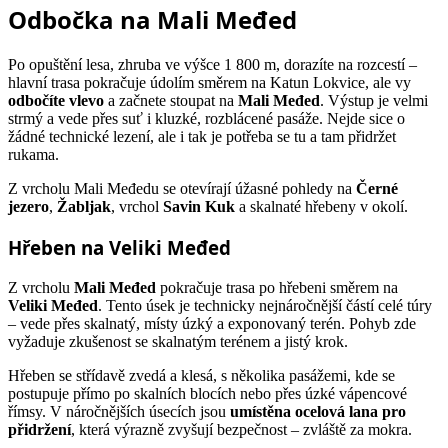
Odbočka na Mali Međed
Po opuštění lesa, zhruba ve výšce 1 800 m, dorazíte na rozcestí –
hlavní trasa pokračuje údolím směrem na Katun Lokvice, ale vy
odbočíte vlevo
a začnete stoupat na
Mali Međed
. Výstup je velmi
strmý a vede přes suť i kluzké, rozblácené pasáže. Nejde sice o
žádné technické lezení, ale i tak je potřeba se tu a tam přidržet
rukama.
Z vrcholu Mali Međedu se otevírají úžasné pohledy na
Černé
jezero
,
Žabljak
, vrchol
Savin Kuk
a skalnaté hřebeny v okolí.
Hřeben na Veliki Međed
Z vrcholu
Mali Međed
pokračuje trasa po hřebeni směrem na
Veliki Međed
. Tento úsek je technicky nejnáročnější částí celé túry
– vede přes skalnatý, místy úzký a exponovaný terén. Pohyb zde
vyžaduje zkušenost se skalnatým terénem a jistý krok.
Hřeben se střídavě zvedá a klesá, s několika pasážemi, kde se
postupuje přímo po skalních blocích nebo přes úzké vápencové
římsy. V náročnějších úsecích jsou
umístěna ocelová lana pro
přidržení
, která výrazně zvyšují bezpečnost – zvláště za mokra.