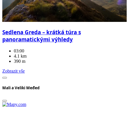
Sedlena Greda – krátká túra s
panoramatickými výhledy
03:00
4.1 km
390 m
Zobrazit vše
Mali a Veliki Međed