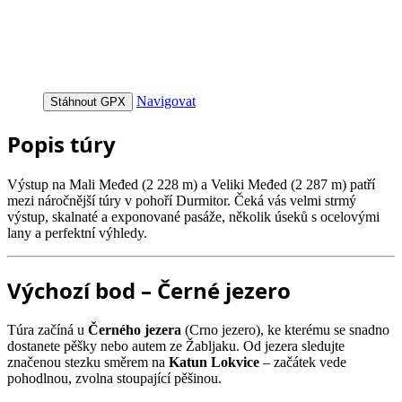
Navigovat
Stáhnout GPX
Popis túry
Výstup na Mali Međed (2 228 m) a Veliki Međed (2 287 m) patří
mezi náročnější túry v pohoří Durmitor. Čeká vás velmi strmý
výstup, skalnaté a exponované pasáže, několik úseků s ocelovými
lany a perfektní výhledy.
Výchozí bod – Černé jezero
Túra začíná u
Černého jezera
(Crno jezero), ke kterému se snadno
dostanete pěšky nebo autem ze Žabljaku. Od jezera sledujte
značenou stezku směrem na
Katun Lokvice
– začátek vede
pohodlnou, zvolna stoupající pěšinou.