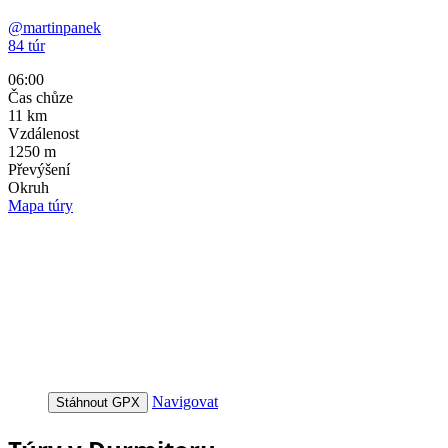
@martinpanek
84 túr
06:00
Čas chůze
11
km
Vzdálenost
1250
m
Převýšení
Okruh
Mapa túry
Navigovat
Stáhnout GPX