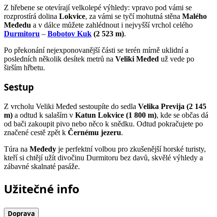
Z hřebene se otevírají velkolepé výhledy: vpravo pod vámi se
rozprostírá dolina
Lokvice
, za vámi se tyčí mohutná stěna
Malého
Međedu
a v dálce můžete zahlédnout i nejvyšší vrchol celého
Durmitoru
–
Bobotov Kuk
(2 523 m)
.
Po překonání nejexponovanější části se terén mírně uklidní a
posledních několik desítek metrů na
Veliki Međed
už vede po
širším hřbetu.
Sestup
Z vrcholu Veliki Međed sestoupíte do sedla
Velika Previja (2 145
m)
a odtud k salaším v
Katun Lokvice (1 800 m)
, kde se občas dá
od bači zakoupit pivo nebo něco k snědku. Odtud pokračujete po
značené cestě zpět k
Černému jezeru
.
Túra na
Međedy
je perfektní volbou pro zkušenější horské turisty,
kteří si chtějí užít divočinu Durmitoru bez davů, skvělé výhledy a
zábavné skalnaté pasáže.
Užitečné info
Doprava