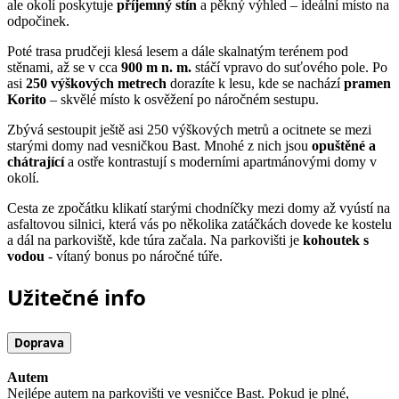
ale okolí poskytuje
příjemný stín
a pěkný výhled – ideální místo na
odpočinek.
Poté trasa prudčeji klesá lesem a dále skalnatým terénem pod
stěnami, až se v cca
900 m n. m.
stáčí vpravo do suťového pole. Po
asi
250 výškových metrech
dorazíte k lesu, kde se nachází
pramen
Korito
– skvělé místo k osvěžení po náročném sestupu.
Zbývá sestoupit ještě asi 250 výškových metrů a ocitnete se mezi
starými domy nad vesničkou Bast. Mnohé z nich jsou
opuštěné a
chátrající
a ostře kontrastují s moderními apartmánovými domy v
okolí.
Cesta ze zpočátku klikatí starými chodníčky mezi domy až vyústí na
asfaltovou silnici, která vás po několika zatáčkách dovede ke kostelu
a dál na parkoviště, kde túra začala. Na parkovišti je
kohoutek s
vodou
- vítaný bonus po náročné túře.
Užitečné info
Doprava
Autem
Nejlépe autem na parkovišti ve vesničce Bast. Pokud je plné,