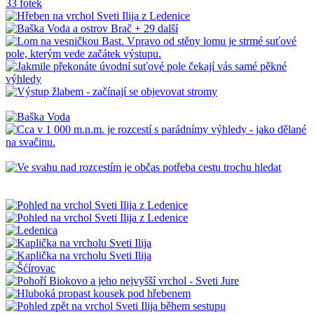
33 fotek
+ 29
další