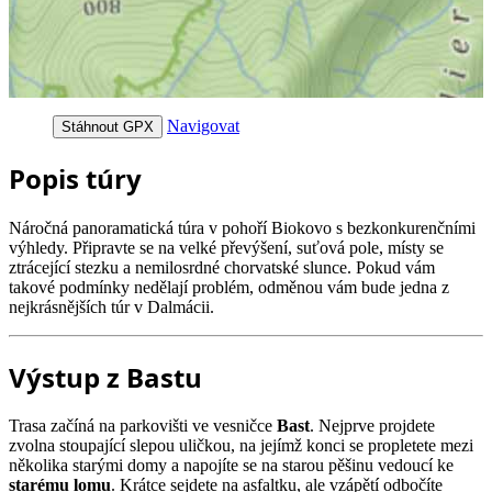
Navigovat
Stáhnout GPX
Popis túry
Náročná panoramatická túra v pohoří Biokovo s bezkonkurenčními
výhledy. Připravte se na velké převýšení, suťová pole, místy se
ztrácející stezku a nemilosrdné chorvatské slunce. Pokud vám
takové podmínky nedělají problém, odměnou vám bude jedna z
nejkrásnějších túr v Dalmácii.
Výstup z Bastu
Trasa začíná na parkovišti ve vesničce
Bast
. Nejprve projdete
zvolna stoupající slepou uličkou, na jejímž konci se propletete mezi
několika starými domy a napojíte se na starou pěšinu vedoucí ke
starému lomu
. Krátce sejdete na asfaltku, ale vzápětí odbočíte