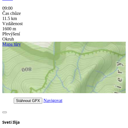
09:00
Čas chůze
11.5
km
Vzdálenost
1600
m
Převýšení
Okruh
Mapa túry
Navigovat
Stáhnout GPX
Sveti Ilija