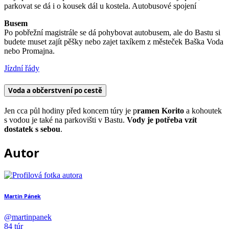
parkovat se dá i o kousek dál u kostela. Autobusové spojení
Busem
Po pobřežní magistrále se dá pohybovat autobusem, ale do Bastu si
budete muset zajít pěšky nebo zajet taxíkem z městeček Baška Voda
nebo Promajna.
Jízdní řády
Voda a občerstvení po cestě
Jen cca půl hodiny před koncem túry je p
ramen Korito
a kohoutek
s vodou je také na parkovišti v Bastu.
Vody je potřeba vzít
dostatek s sebou
.
Autor
Martin Pánek
@martinpanek
84 túr