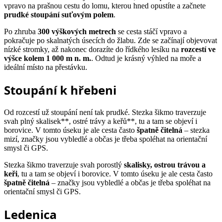
vpravo na prašnou cestu do lomu, kterou hned opustíte a začnete
prudké stoupání suťovým polem
.
Po zhruba
300 výškových metrech
se cesta stáčí vpravo a
pokračuje po skalnatých úsecích do žlabu. Zde se začínají objevovat
nízké stromky, až nakonec dorazíte do řídkého lesíku na
rozcestí ve
výšce kolem 1 000 m n. m.
. Odtud je krásný výhled na moře a
ideální místo na přestávku.
Stoupání k hřebeni
Od rozcestí už stoupání není tak prudké. Stezka šikmo traverzuje
svah plný skalisek**, ostré trávy a keřů**, tu a tam se objeví i
borovice. V tomto úseku je ale cesta často
špatně čitelná
– stezka
mizí, značky jsou vybledlé a občas je třeba spoléhat na orientační
smysl či GPS.
Stezka šikmo traverzuje svah porostlý
skalisky, ostrou trávou a
keři
, tu a tam se objeví i borovice. V tomto úseku je ale cesta často
špatně čitelná
– značky jsou vybledlé a občas je třeba spoléhat na
orientační smysl či GPS.
Ledenica