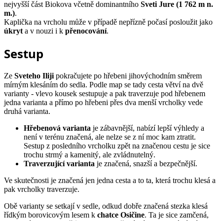
nejvyšší část Biokova včetně dominantního
Sveti Jure (1 762 m n.
m.)
.
Kaplička na vrcholu může v případě nepřízně počasí posloužit jako
úkryt
a v nouzi i k
přenocování
.
Sestup
Ze
Sveteho Iliji
pokračujete po hřebeni jihovýchodním směrem
mírným klesáním do sedla. Podle map se tady cesta větví na dvě
varianty - vlevo kousek sestupuje a pak traverzuje pod hřebenem
jedna varianta a přímo po hřebeni přes dva menší vrcholky vede
druhá varianta.
Hřebenová varianta
je zábavnější, nabízí lepší výhledy a
není v terénu značená, ale nelze se z ní moc kam ztratit.
Sestup z posledního vrcholku zpět na značenou cestu je sice
trochu strmý a kamenitý, ale zvládnutelný.
Traverzující varianta
je značená, snazší a bezpečnější.
Ve skutečnosti je značená jen jedna cesta a to ta, která trochu klesá a
pak vrcholky traverzuje.
Obě varianty se setkají v sedle, odkud dobře značená stezka klesá
řídkým borovicovým lesem k
chatce Osičine
. Ta je sice zamčená,