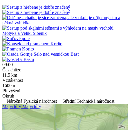
09:00
Čas chůze
11.5
km
Vzdálenost
1600
m
Převýšení
Okruh
Náročná Fyzická náročnost
Střední Technická náročnost
Mapa túry
Mapa túry