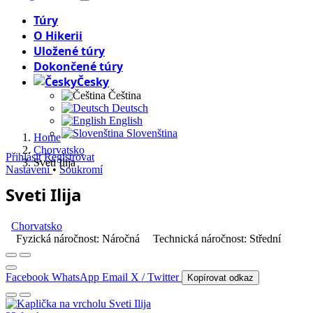
Túry
O Hikerii
Uložené túry
Dokončené túry
Česky
Čeština
Deutsch
English
Slovenština
Home
Chorvatsko
Přihlásit
Registrovat
Sveti Ilija
Nastavení
•
Soukromí
Sveti Ilija
Chorvatsko
Fyzická náročnost: Náročná
Technická náročnost: Střední
Facebook
WhatsApp
Email
X / Twitter
Kopírovat odkaz