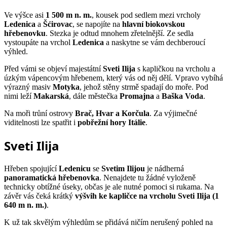
Ve výšce asi
1 500 m n. m.
, kousek pod sedlem mezi vrcholy
Ledenica
a
Šćirovac
, se napojíte na
hlavní biokovskou
hřebenovku
. Stezka je odtud mnohem zřetelnější. Ze sedla
vystoupáte na vrchol
Ledenica
a naskytne se vám dechberoucí
výhled.
Před vámi se objeví majestátní
Sveti Ilija
s kapličkou na vrcholu a
úzkým vápencovým hřebenem, který vás od něj dělí. Vpravo vybíhá
výrazný masiv
Motyka
, jehož stěny strmě spadají do moře. Pod
nimi leží
Makarská
, dále městečka
Promajna
a
Baška Voda
.
Na moři trůní ostrovy
Brač, Hvar a Korčula
. Za výjimečné
viditelnosti lze spatřit i
pobřežní hory Itálie
.
Sveti Ilija
Hřeben spojující
Ledenicu
se
Svetim Ilijou
je nádherná
panoramatická hřebenovka
. Nenajdete tu žádné vyloženě
technicky obtížné úseky, občas je ale nutné pomoci si rukama. Na
závěr vás čeká krátký
výšvih ke kapličce na vrcholu Sveti Ilija (1
640 m n. m.)
.
K už tak skvělým výhledům se přidává ničím nerušený pohled na