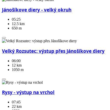
Jánošíkove diery - velký okruh
05:25
12.5 km
650 m
Velký Rozsutec: výstup přes Jánošíkove diery
06:00
12 km
1050 m
Rysy - výstup na vrchol
07:45
22 km