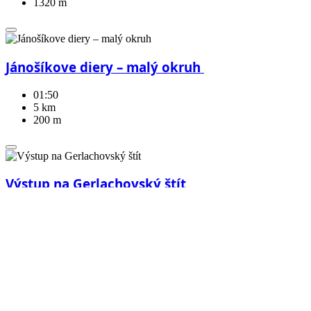
1320 m
Jánošíkove diery – malý okruh ️
01:50
5 km
200 m
Výstup na Gerlachovský štít
08:00
14 km
1000 m
Výstup na Velký Kriváň a Chleb