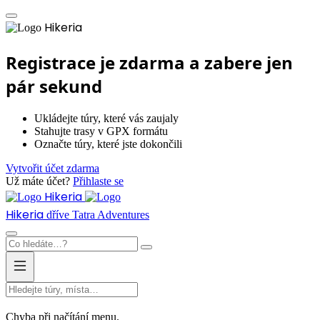
Hikeria
Registrace je zdarma a zabere jen
pár sekund
Ukládejte túry, které vás zaujaly
Stahujte trasy v GPX formátu
Označte túry, které jste dokončili
Vytvořit účet zdarma
Už máte účet?
Přihlaste se
Hikeria
Hikeria
dříve Tatra Adventures
Chyba při načítání menu.