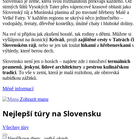
Slovensko je země, která svou rozmanitostí překvapí každého. Od
strmých štítů Vysokých Tater přes vápencové krasové oblasti jako
Slovenský ráj a Muránská planina až po travnaté hřebeny Malé a
Velké Fatry. V každém regionu se ukrývá něco jedinečného –
vodopády, ferraty, dřevěné kostelíky, útulné chaty i hluboké doliny.
Na své si přijdou jak zkušení horalé, tak rodiny s dětmi. Můžete si
vyšlápnout na ikonický
Kriváň
, projít
zajištěné cesty v Tatrách či
Slovenském ráji
, nebo se jen tak toulat
lúkami
a
hřebenovkami
s
výhledy, které berou dech.
Slovensko není jen o horách – najdete zde i množství
termálních
pramenů
,
jeskyní
,
lidové architektury
a
pestrou kulinářskou
tradici
. To vše v zemi, která je malá rozlohou, ale obrovská
nabídkou zážitků.
Méně informací
Zobrazit mapu
Nejlepší túry na Slovensku
Všechny túry