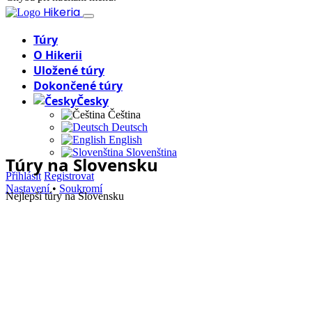
Hikeria
Túry
O Hikerii
Uložené túry
Dokončené túry
Česky
Čeština
Deutsch
English
Slovenština
Túry
na Slovensku
Přihlásit
Registrovat
Nastavení
•
Soukromí
Nejlepší túry na Slovensku