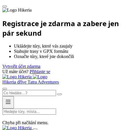
Hikeria
Registrace je zdarma a zabere jen
pár sekund
Ukládejte túry, které vás zaujaly
Stahujte trasy v GPX formátu
Označte túry, které jste dokončili
Vytvořit účet zdarma
Už máte účet?
Přihlaste se
Hikeria
Hikeria
dříve Tatra Adventures
Chyba při načítání menu.
Hikeria