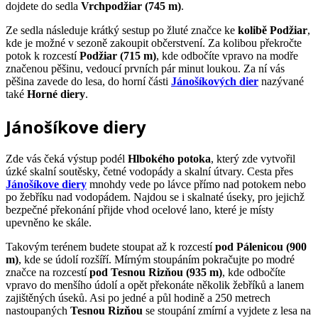
dojdete do sedla
Vrchpodžiar (745 m)
.
Ze sedla následuje krátký sestup po žluté značce ke
kolibě Podžiar
,
kde je možné v sezoně zakoupit občerstvení. Za kolibou překročte
potok k rozcestí
Podžiar (715 m)
, kde odbočíte vpravo na modře
značenou pěšinu, vedoucí prvních pár minut loukou. Za ní vás
pěšina zavede do lesa, do horní části
Jánošíkových dier
nazývané
také
Horné diery
.
Jánošíkove diery
Zde vás čeká výstup podél
Hlbokého potoka
, který zde vytvořil
úzké skalní soutěsky, četné vodopády a skalní útvary. Cesta přes
Jánošíkove diery
mnohdy vede po lávce přímo nad potokem nebo
po žebříku nad vodopádem. Najdou se i skalnaté úseky, pro jejichž
bezpečné překonání přijde vhod ocelové lano, které je místy
upevněno ke skále.
Takovým terénem budete stoupat až k rozcestí
pod Pálenicou (900
m)
, kde se údolí rozšíří. Mírným stoupáním pokračujte po modré
značce na rozcestí
pod Tesnou Rizňou (935 m)
, kde odbočíte
vpravo do menšího údolí a opět překonáte několik žebříků a lanem
zajištěných úseků. Asi po jedné a půl hodině a 250 metrech
nastoupaných
Tesnou Rizňou
se stoupání zmírní a vyjdete z lesa na