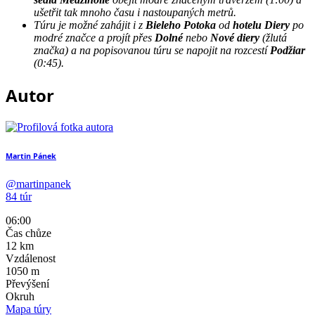
ušetřit tak mnoho času i nastoupaných metrů.
Túru je možné zahájit i z
Bieleho Potoka
od
hotelu Diery
po
modré značce a projít přes
Dolné
nebo
Nové diery
(žlutá
značka) a na popisovanou túru se napojit na rozcestí
Podžiar
(0:45).
Autor
Martin Pánek
@martinpanek
84 túr
06:00
Čas chůze
12
km
Vzdálenost
1050
m
Převýšení
Okruh
Mapa túry