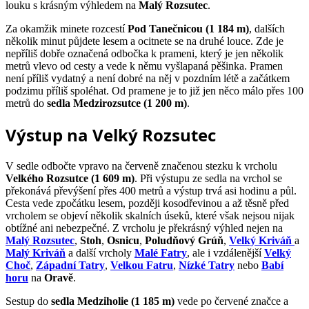
louku s krásným výhledem na
Malý Rozsutec
.
Za okamžik minete rozcestí
Pod Tanečnicou (1 184 m)
, dalších
několik minut půjdete lesem a ocitnete se na druhé louce. Zde je
nepříliš dobře označená odbočka k prameni, který je jen několik
metrů vlevo od cesty a vede k němu vyšlapaná pěšinka. Pramen
není příliš vydatný a není dobré na něj v pozdním létě a začátkem
podzimu příliš spoléhat. Od pramene je to již jen něco málo přes 100
metrů do
sedla Medzirozsutce (1 200 m)
.
Výstup na Velký Rozsutec
V sedle odbočte vpravo na červeně značenou stezku k vrcholu
Velkého Rozsutce (1 609 m)
. Při výstupu ze sedla na vrchol se
překonává převýšení přes 400 metrů a výstup trvá asi hodinu a půl.
Cesta vede zpočátku lesem, později kosodřevinou a až těsně před
vrcholem se objeví několik skalních úseků, které však nejsou nijak
obtížné ani nebezpečné. Z vrcholu je překrásný výhled nejen na
Malý Rozsutec
,
Stoh
,
Osnicu
,
Poludňový Grúň
,
Velký Kriváň
a
Malý Kriváň
a další vrcholy
Malé Fatry
, ale i vzdálenější
Velký
Choč
,
Západní Tatry
,
Velkou Fatru
,
Nízké Tatry
nebo
Babí
horu
na
Oravě
.
Sestup do
sedla Medziholie (1 185 m)
vede po červené značce a