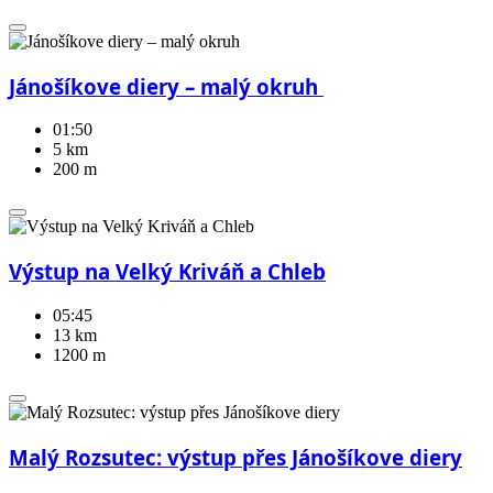
Jánošíkove diery – malý okruh ️
01:50
5 km
200 m
Výstup na Velký Kriváň a Chleb
05:45
13 km
1200 m
Malý Rozsutec: výstup přes Jánošíkove diery