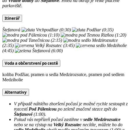
do
Vrátné doliny
do
Štefanové
. Hned na okraji je velké placené
parkoviště.
Itinerář
Štefanová
Vrchpodžiar (0:30)
Podžiar (0:35)
pod Pálenicou (1:10)
pod Tesnou Rizňou (1:20)
pod Tanečnicou (2:15)
sedlo Medzirozsutce
(2:35)
Velký Rozsutec (3:45)
sedlo Medziholie
(4:45)
Štefanová (6:00)
Voda a občerstvení po cestě
koliba Podžiar, pramen u sedla Medzirozsutce, pramen pod sedlem
Medziholie
Alternativy
V případě náhlého zhoršení počasí je možné rychle sestoupit z
rozcestí
Pod Pálenicou
po zeleně značené stezce zpět do
Štefanové
(1:00).
Pokud vás nepřízeň počasí zastihne v
sedle Medzirozsutce
nebo se na výstup na
Velký Rozsutec
necítíte, můžete ho do
sedla Medziholie
obejít modře značeným traverzem (1:00) a