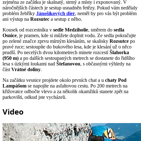
zejména ze začátku je skalnatý, strmý a místy i exponovaný. V
náročnějších částech je sestup usnadněn řetězy. Pokud vám nedělaly
problém žebříky
Jánošíkových dier
, neměl by pro vás být problém
ani výstup na
Rozsutec
a sestup z něho.
Kousek od rozcestníku v
sedle Medziholie
, směrem do
sedla
Osnice
, je pramen, kde si můžete doplnit vodu. Ze sedla pokračujte
po zelené značce zprvu mírným klesáním, se skalisky
Rozsutce
po
pravé ruce; sestoupíte do bukového lesa, kde je klesání už o něco
prudší. Po necelých dvou kilometrech minete rozcestí
Šlahorka
(950 m)
a po dalších sestoupaných metrech se dostanete do řidšího
lesa s úzkými loukami nad
Štefanovou
, s občasnými výhledy na
část
Vrátné doliny
.
Na začátku vesnice projdete okolo prvních chat a u
chaty Pod
Lampášom
se napojíte na asfaltovou cestu. Po 200 metrech na
křižovatce odbočte vlevo a za několik okamžiků stanete zpět na
parkovišti, odkud jste vycházeli.
Video