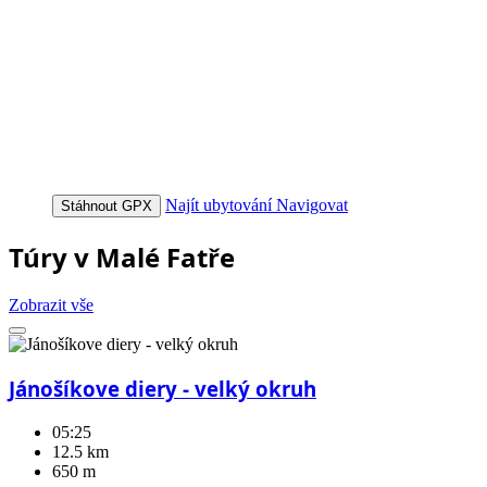
Najít ubytování
Navigovat
Stáhnout GPX
Túry v Malé Fatře
Zobrazit vše
Jánošíkove diery - velký okruh
05:25
12.5 km
650 m