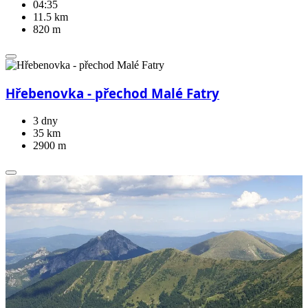
04:35
11.5 km
820 m
Hřebenovka - přechod Malé Fatry
3 dny
35 km
2900 m