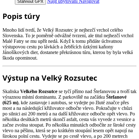
Najít ubytování
Navigovat
Stáhnout GPX
Popis túry
Mnoho lidí tvrdí, že Velký Rozsutec je nejhezčí vrchol celého
Slovenska. To je poměrně odvážné tvrzení, ale titul nejhezčí vrchol
Malé Fatry se mu upřít nedá. Když k tomu přidáte úchvatnou
výstupovou cestu po lávkách a žebřících úzkými kaňony
Jánošíkových dier, dostanete překrásnou túru, kterou by byla velká
škoda opominout.
Výstup na Velký Rozsutec
Skaliska
Velkého Rozsutce
se tyčí přímo nad Štefanovou a tvoří tak
výraznou místní dominantu. Z parkoviště na začátku
Štefanové
(625 m)
, kde zastavuje i autobus, se vydejte po žluté značce přes
most a na následující křižovatce odbočte vlevo. Pokračujte v chůzi
po silnici asi 200 metrů a na další křižovatce odbočte opět vlevo. Po
několika desítkách metrů skončí asfalt, cesta vás vyvede z vesnice a
začne zvolna stoupat. Po několika minutách odbočíte ze široké cesty
vlevo na pěšinu, která se po krátkém stoupání lesem opět napojí na
širokou polní cestu. Vydejte se po cestě vlevo, a po 200 metrech