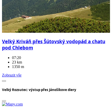
Velký Kriváň přes Šútovský vodopád a chatu
pod Chlebom
07:20
23 km
1350 m
Zobrazit vše
Velký Rozsutec: výstup přes Jánošíkove diery