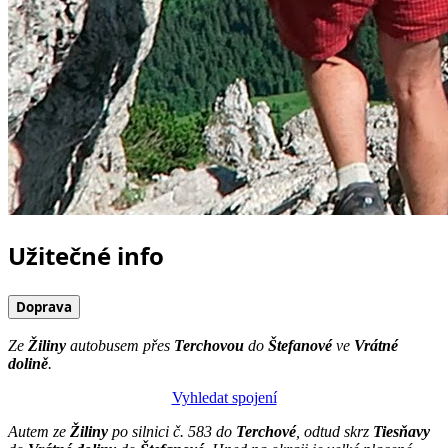
Užitečné info
Doprava
Ze
Žiliny
autobusem přes
Terchovou
do
Štefanové
ve
Vrátné
dolině
.
Vyhledat spojení
Autem ze
Žiliny
po silnici č. 583 do
Terchové
, odtud skrz
Tiesňavy