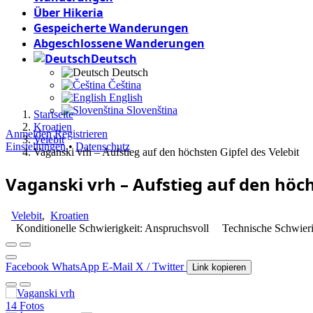
Über Hikeria
Gespeicherte Wanderungen
Abgeschlossene Wanderungen
Deutsch
Deutsch
Čeština
English
Slovenština
Startseite
Kroatien
Anmelden
Registrieren
Velebit
Einstellungen
•
Datenschutz
Vaganski vrh – Aufstieg auf den höchsten Gipfel des Velebit
Vaganski vrh – Aufstieg auf den höch
Velebit
,
Kroatien
Konditionelle Schwierigkeit: Anspruchsvoll
Technische Schwieri
Facebook
WhatsApp
E-Mail
X / Twitter
Link kopieren
14 Fotos