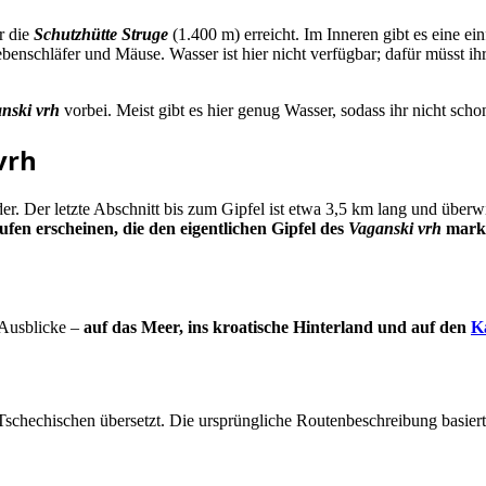
r die
Schutzhütte Struge
(1.400 m) erreicht. Im Inneren gibt es eine ei
Siebenschläfer und Mäuse. Wasser ist hier nicht verfügbar; dafür müsst i
nski vrh
vorbei. Meist gibt es hier genug Wasser, sodass ihr nicht sc
vrh
er. Der letzte Abschnitt bis zum Gipfel ist etwa 3,5 km lang und übe
ufen erscheinen, die den eigentlichen Gipfel des
Vaganski vrh
mark
e Ausblicke –
auf das Meer, ins kroatische Hinterland und auf den
K
schechischen übersetzt. Die ursprüngliche Routenbeschreibung basiert 