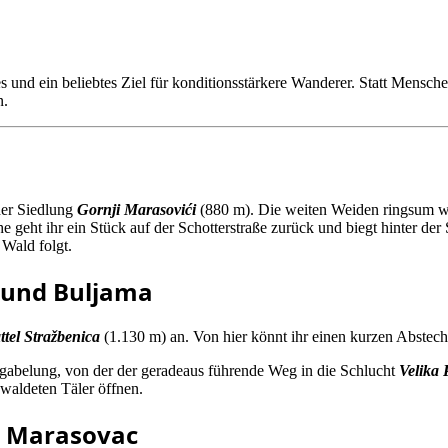
s und ein beliebtes Ziel für konditionsstärkere Wanderer. Statt Mensc
n.
der Siedlung
Gornji Marasovići
(880 m). Die weiten Weiden ringsum we
geht ihr ein Stück auf der Schotterstraße zurück und biegt hinter der S
Wald folgt.
a und Buljama
ttel Stražbenica
(1.130 m) an. Von hier könnt ihr einen kurzen Abstech
ggabelung, von der der geradeaus führende Weg in die Schlucht
Velika 
ewaldeten Täler öffnen.
n Marasovac