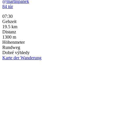
@martinpanek
84 túr
07:30
Gehzeit
19.5
km
Distanz
1300
m
Höhenmeter
Rundweg
Dobré výhledy
Karte der Wanderung