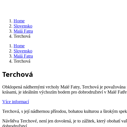
Home
Slovensko
Malá Fatra
Terchová
Home
Slovensko
Malá Fatra
Terchová
Terchová
Obklopená nádhernými vrcholy Malé Fatry, Terchová je považována za
krásami, je ideálním výchozím bodem pro dobrodružství v Malé Fatře 
Více informací
Terchová, s její nádhernou přírodou, bohatou kulturou a širokým spekt
Návštěva Terchové, není jen dovolená, je to zážitek, který obohatí va
dobrodružství.