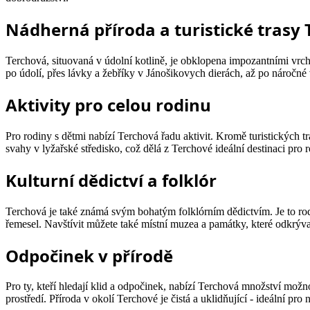
Nádherná příroda a turistické trasy
Terchová, situovaná v údolní kotlině, je obklopena impozantními vrcho
po údolí, přes lávky a žebříky v Jánošikovych dierách, až po náročn
Aktivity pro celou rodinu
Pro rodiny s dětmi nabízí Terchová řadu aktivit. Kromě turistických t
svahy v lyžařské středisko, což dělá z Terchové ideální destinaci p
Kulturní dědictví a folklór
Terchová je také známá svým bohatým folklórním dědictvím. Je to ro
řemesel. Navštívit můžete také místní muzea a památky, které odkrývají
Odpočinek v přírodě
Pro ty, kteří hledají klid a odpočinek, nabízí Terchová množství mož
prostředí. Příroda v okolí Terchové je čistá a uklidňující - ideální pro 