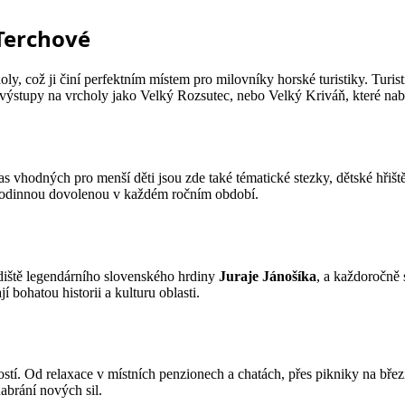
 Terchové
ly, což ji činí perfektním místem pro milovníky horské turistiky. Turi
é výstupy na vrcholy jako Velký Rozsutec, nebo Velký Kriváň, které na
ras vhodných pro menší děti jsou zde také tématické stezky, dětské hři
ro rodinnou dovolenou v každém ročním období.
diště legendárního slovenského hrdiny
Juraje Jánošíka
, a každoročně
 bohatou historii a kulturu oblasti.
ností. Od relaxace v místních penzionech a chatách, přes pikniky na bř
nabrání nových sil.