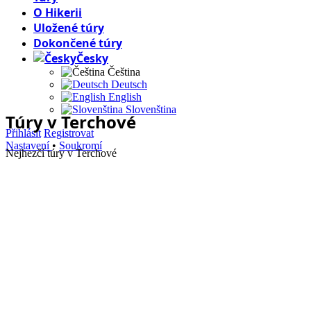
O Hikerii
Uložené túry
Dokončené túry
Česky
Čeština
Deutsch
English
Slovenština
Túry
v Terchové
Přihlásit
Registrovat
Nastavení
•
Soukromí
Nejhezčí túry v Terchové