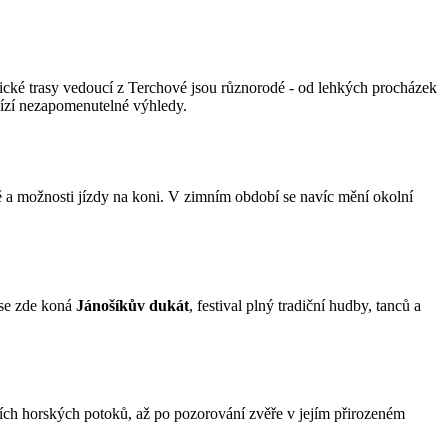
stické trasy vedoucí z Terchové jsou různorodé - od lehkých procházek
bízí nezapomenutelné výhledy.
ště a možnosti jízdy na koni. V zimním období se navíc mění okolní
 se zde koná
Jánošíkův dukát
, festival plný tradiční hudby, tanců a
ezích horských potoků, až po pozorování zvěře v jejím přirozeném