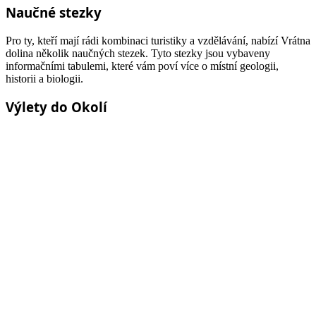
Naučné stezky
Pro ty, kteří mají rádi kombinaci turistiky a vzdělávání, nabízí Vrátna
dolina několik naučných stezek. Tyto stezky jsou vybaveny
informačními tabulemi, které vám poví více o místní geologii,
historii a biologii.
Výlety do Okolí
Kromě turistiky přímo ve Vrátné dolině, je zde také možnost
podniknout výlety do okolních oblastí. Nedaleko se nachází
například známý hrad Strečno nebo termální lázně v Rajci, což jsou
ideální místa pro odpolední výlety.
Relaxace a osvěžení
Po dni plném aktivit si návštěvníci mohou odpočinout v místních
penzionech, chatách nebo kempech. Mnoho z nich nabízí i wellness
služby, jako jsou sauny nebo masáže, pro dokonalou relaxaci těla i
mysli.