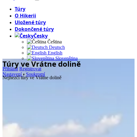
Túry
O Hikerii
Uložené túry
Dokončené túry
Česky
Čeština
Deutsch
English
Slovenština
Túry
ve Vrátne dolině
Přihlásit
Registrovat
Nastavení
•
Soukromí
Nejhezčí túry ve Vrátne dolině