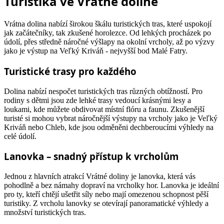
Turistika ve Vrátné dolině
Vrátna dolina nabízí širokou škálu turistických tras, které uspokojí
jak začátečníky, tak zkušené horolezce. Od lehkých procházek po
údolí, přes středně náročné výšlapy na okolní vrcholy, až po výzvy
jako je výstup na Veľký Kriváň - nejvyšší bod Malé Fatry.
Turistické trasy pro každého
Dolina nabízí nespočet turistických tras různých obtížností. Pro
rodiny s dětmi jsou zde lehké trasy vedoucí krásnými lesy a
loukami, kde můžete obdivovat místní flóru a faunu. Zkušenější
turisté si mohou vybrat náročnější výstupy na vrcholy jako je Veľký
Kriváň nebo Chleb, kde jsou odměněni dechberoucími výhledy na
celé údolí.
Lanovka – snadný přístup k vrcholům
Jednou z hlavních atrakcí Vrátné doliny je lanovka, která vás
pohodlně a bez námahy dopraví na vrcholky hor. Lanovka je ideální
pro ty, kteří chtějí ušetřit síly nebo mají omezenou schopnost pěší
turistiky. Z vrcholu lanovky se otevírají panoramatické výhledy a
množství turistických tras.