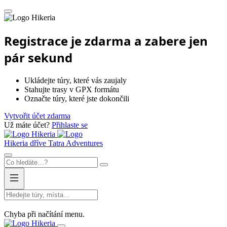
Hikeria
Registrace je zdarma a zabere jen
pár sekund
Ukládejte túry, které vás zaujaly
Stahujte trasy v GPX formátu
Označte túry, které jste dokončili
Vytvořit účet zdarma
Už máte účet?
Přihlaste se
Hikeria
Hikeria
dříve Tatra Adventures
Chyba při načítání menu.
Hikeria