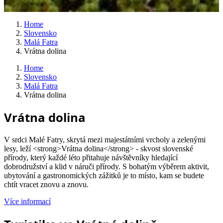
Home
Slovensko
Malá Fatra
Vrátna dolina
Home
Slovensko
Malá Fatra
Vrátna dolina
Vrátna dolina
V srdci Malé Fatry, skrytá mezi majestátními vrcholy a zelenými
lesy, leží <strong>Vrátna dolina</strong> - skvost slovenské
přírody, který každé léto přitahuje návštěvníky hledající
dobrodružství a klid v náruči přírody. S bohatým výběrem aktivit,
ubytování a gastronomických zážitků je to místo, kam se budete
chtít vracet znovu a znovu.
Více informací