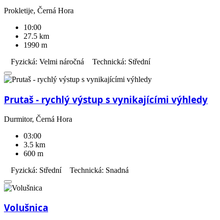
Prokletije, Černá Hora
10:00
27.5 km
1990 m
Fyzická: Velmi náročná
Technická: Střední
Prutaš - rychlý výstup s vynikajícími výhledy
Durmitor, Černá Hora
03:00
3.5 km
600 m
Fyzická: Střední
Technická: Snadná
Volušnica