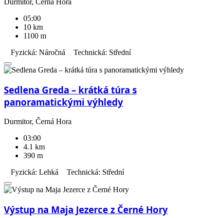
Durmitor, Černá Hora
05:00
10 km
1100 m
Fyzická: Náročná
Technická: Střední
Sedlena Greda – krátká túra s
panoramatickými výhledy
Durmitor, Černá Hora
03:00
4.1 km
390 m
Fyzická: Lehká
Technická: Střední
Výstup na Maja Jezerce z Černé Hory