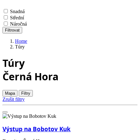
Snadná
Střední
Náročná
Filtrovat
Home
Túry
Túry
Černá Hora
Mapa
Filtry
Zrušit filtry
Výstup na Bobotov Kuk