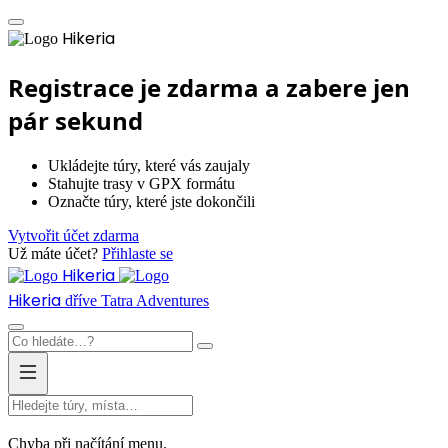
Hikeria
Registrace je zdarma a zabere jen
pár sekund
Ukládejte túry, které vás zaujaly
Stahujte trasy v GPX formátu
Označte túry, které jste dokončili
Vytvořit účet zdarma
Už máte účet?
Přihlaste se
Hikeria
Hikeria
dříve Tatra Adventures
Chyba při načítání menu.