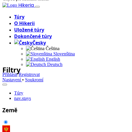
Hikeria
Túry
O Hikerii
Uložené túry
Dokončené túry
Česky
Čeština
Slovenština
English
Deutsch
Filtry
Přihlásit
Registrovat
Nastavení
•
Soukromí
Túry
nav.stays
Země