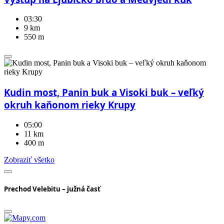
03:30
9 km
550 m
Kudin most, Panin buk a Visoki buk – veľký
okruh kaňonom rieky Krupy
05:00
11 km
400 m
Zobraziť všetko
Prechod Velebitu – južná časť