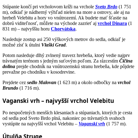
Stúpanie končí pri vrcholovom kríži na vrchole
Sveto Brdo
(1 751
m), odkiaľ je nádherný výhľad nielen na more a ostrovy, ale aj na
hrebeň Velebitu a hory vo vnútrozemí. Ak budete mať šťastie na
dobrú viditeľnosť, môžete na východe zazrieť aj
vrchol Dinara
(1
831 m) – najvyššiu horu
Chorvátska
.
Nasleduje zostup asi 250 výškových metrov do sedla, odkiaľ je
možné zísť k útulni
Vlaški Grad
.
Potom nasleduje dlhý zvlnený traverz hrebeňa, ktorý vedie najprv
trávnatým terénom s jedným suťovým poľom. Za rázcestím
Čičina
dolina
prejde chodník na vnútrozemskú stranu hrebeňa, kde pôjdete
prevažne po chodníku v kosodrevine.
Prejdete cez
sedlo Malovan
(1 623 m) a okolo odbočky na
vrchol
Brundo
(1 716 m).
Vaganski vrh – najvyšší vrchol Velebitu
Po nespočetných menších klesaniach a stúpaniach, ktorých je cesta
od sedla pod Sveto Brdo plná, nakoniec po trávnatých svahoch
vystúpite na najvyšší vrchol Velebitu –
Vaganski vrh
(1 757 m).
Útulňa Struge