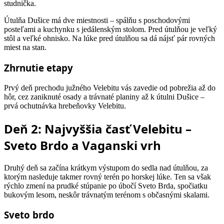
studnička.
Útulňa Dušice má dve miestnosti – spálňu s poschodovými
posteľami a kuchynku s jedálenským stolom. Pred útulňou je veľký
stôl a veľké ohnisko. Na lúke pred útulňou sa dá nájsť pár rovných
miest na stan.
Zhrnutie etapy
Prvý deň prechodu južného Velebitu vás zavedie od pobrežia až do
hôr, cez zaniknuté osady a trávnaté planiny až k útulni Dušice –
prvá ochutnávka hrebeňovky Velebitu.
Deň 2: Najvyššia časť Velebitu –
Sveto Brdo a Vaganski vrh
Druhý deň sa začína krátkym výstupom do sedla nad útulňou, za
ktorým nasleduje takmer rovný terén po horskej lúke. Ten sa však
rýchlo zmení na prudké stúpanie po úbočí Sveto Brda, spočiatku
bukovým lesom, neskôr trávnatým terénom s občasnými skalami.
Sveto brdo