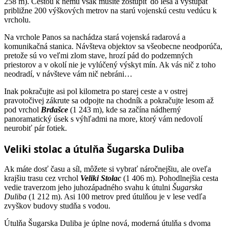
258 m). Cestou k nemu však musíte zostúpiť do lesa a vystúpať
približne 200 výškových metrov na starú vojenskú cestu vedúcu k
vrcholu.
Na vrchole Panos sa nachádza stará vojenská radarová a
komunikačná stanica. Návšteva objektov sa všeobecne neodporúča,
pretože sú vo veľmi zlom stave, hrozí pád do podzemných
priestorov a v okolí nie je vylúčený výskyt mín. Ak vás nič z toho
neodradí, v návšteve vám nič nebráni…
Inak pokračujte asi pol kilometra po starej ceste a v ostrej
pravotočivej zákrute sa odpojte na chodník a pokračujte lesom až
pod vrchol
Brdašce
(1 243 m), kde sa začína nádherný
panoramatický úsek s výhľadmi na more, ktorý vám nedovolí
neurobiť pár fotiek.
Veliki stolac a útulňa Šugarska Duliba
Ak máte dosť času a síl, môžete si vybrať náročnejšiu, ale oveľa
krajšiu trasu cez vrchol
Veliki Stolac
(1 406 m). Pohodlnejšia cesta
vedie traverzom jeho juhozápadného svahu k útulni
Šugarska
Duliba
(1 212 m). Asi 100 metrov pred útulňou je v lese vedľa
zvyškov budovy studňa s vodou.
Útulňa Šugarska Duliba je úplne nová, moderná útulňa s dvoma