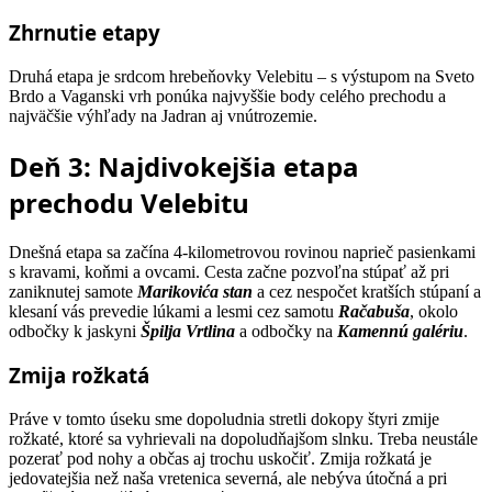
Zhrnutie etapy
Druhá etapa je srdcom hrebeňovky Velebitu – s výstupom na Sveto
Brdo a Vaganski vrh ponúka najvyššie body celého prechodu a
najväčšie výhľady na Jadran aj vnútrozemie.
Deň 3: Najdivokejšia etapa
prechodu Velebitu
Dnešná etapa sa začína 4-kilometrovou rovinou naprieč pasienkami
s kravami, koňmi a ovcami. Cesta začne pozvoľna stúpať až pri
zaniknutej samote
Marikovića stan
a cez nespočet kratších stúpaní a
klesaní vás prevedie lúkami a lesmi cez samotu
Račabuša
, okolo
odbočky k jaskyni
Špilja Vrtlina
a odbočky na
Kamennú galériu
.
Zmija rožkatá
Práve v tomto úseku sme dopoludnia stretli dokopy štyri zmije
rožkaté, ktoré sa vyhrievali na dopoludňajšom slnku. Treba neustále
pozerať pod nohy a občas aj trochu uskočiť. Zmija rožkatá je
jedovatejšia než naša vretenica severná, ale nebýva útočná a pri