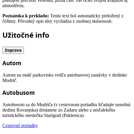
plánujete prechod Velebitu, južná časť vás očarí svojou krajinou aj
atmosférou.
Poznámka k prekladu:
Tento text bol automaticky preložený z
češtiny. Pôvodný opis túry vychádza z osobnej skúsenosti.
Užitočné info
Doprava
Autom
Autom na malé parkovisko vedľa autobusovej zastávky v dedinke
Modrič.
Autobusom
Autobusom sa do Modriča (v cestovnom poriadku hľadajte susednú
dedinu Rovanjska) dostanete zo Zadaru alebo z neďalekého
turistického mestečka Starigrad (Paklenica).
Cestovné poriadky