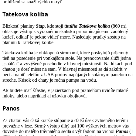
priblížení sa snaží rýchlo ukryť.
Tatekova koliba
Blízkosť planiny
Stap
, kde stojí
útulňa Tatekova koliba
(860 m),
ohlasuje výstup k výraznému skalisku pripomínajúcemu zaoblený
kužeľ, odkiaľ je pekne vidieť more. Nasleduje prudký zostup na
planinu k Tatekovej kolibe.
Tatekova koliba je obklopená stromami, ktoré poskytujú príjemný
tieň na posedenie pri vonkajšom stole. Na prenocovanie slúži jedna
„spálňa“ a vyvýšené poschodie v hlavnej miestnosti. Na lúkach pod
chatou je dosť miest na stan. V hlavnej miestnosti sa dá zakúriť v
peci a nabiť telefón z USB portov napájaných solárnym panelom na
streche. Kúsok od chaty je ručná pumpa na vodu.
Ak budete mať šťastie, v jazierkach pod prameňom uvidíte mladé
mloky, alebo napríklad aj užovku obojkovú.
Panos
Za chatou vás čaká kratšie stúpanie a ďalší úsek zvlneného terénu
prevažne v lese. Strmý výstup dlhý asi 100 výškových metrov vás
dovedie do malého trávnatého sedla s výhľadom na vrchol
Panos
(1