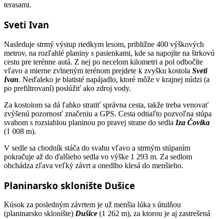
terasami.
Sveti Ivan
Nasleduje strmý výstup riedkym lesom, približne 400 výškových
metrov, na rozľahlé planiny s pasienkami, kde sa napojíte na štrkovú
cestu pre terénne autá. Z nej po necelom kilometri a pol odbočíte
vľavo a mierne zvlneným terénom prejdete k zvyšku kostola
Sveti
Ivan
. Neďaleko je blatisté napájadlo, ktoré môže v krajnej núdzi (a
po prefiltrovaní) poslúžiť ako zdroj vody.
Za kostolom sa dá ľahko stratiť správna cesta, takže treba venovať
zvýšenú pozornosť značeniu a GPS. Cesta odtiaľto pozvoľna stúpa
svahom s rozsiahlou planinou po pravej strane do sedla
Iza Čovika
(1 008 m).
V sedle sa chodník stáča do svahu vľavo a strmým stúpaním
pokračuje až do ďalšieho sedla vo výške 1 293 m. Za sedlom
obchádza zľava veľký závrt a onedlho klesá do menšieho.
Planinarsko sklonište Dušice
Kúsok za posledným závrtem je už menšia lúka s útulňou
(planinarsko sklonište)
Dušice
(1 262 m), za ktorou je aj zastrešená