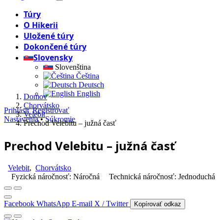
Túry
O Hikerii
Uložené túry
Dokončené túry
Slovensky
Slovenština
Čeština
Deutsch
English
Domov
Chorvátsko
Prihlásiť
Registrovať
Velebit
Nastavenia
•
Súkromie
Prechod Velebitu – južná časť
Prechod Velebitu – južná časť
Velebit
,
Chorvátsko
Fyzická náročnosť: Náročná
Technická náročnosť: Jednoduchá
Facebook
WhatsApp
E-mail
X / Twitter
Kopírovať odkaz