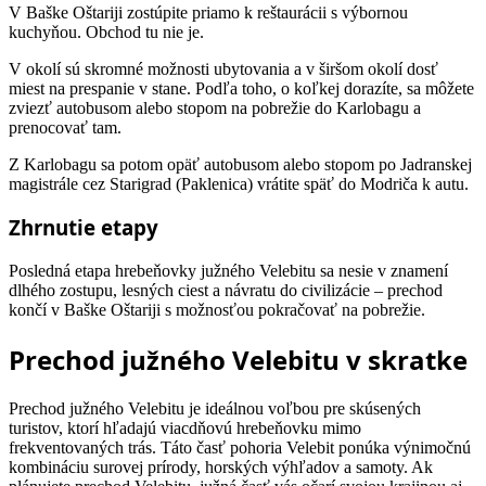
V Baške Oštariji zostúpite priamo k reštaurácii s výbornou
kuchyňou. Obchod tu nie je.
V okolí sú skromné možnosti ubytovania a v širšom okolí dosť
miest na prespanie v stane. Podľa toho, o koľkej dorazíte, sa môžete
zviezť autobusom alebo stopom na pobrežie do Karlobagu a
prenocovať tam.
Z Karlobagu sa potom opäť autobusom alebo stopom po Jadranskej
magistrále cez Starigrad (Paklenica) vrátite späť do Modriča k autu.
Zhrnutie etapy
Posledná etapa hrebeňovky južného Velebitu sa nesie v znamení
dlhého zostupu, lesných ciest a návratu do civilizácie – prechod
končí v Baške Oštariji s možnosťou pokračovať na pobrežie.
Prechod južného Velebitu v skratke
Prechod južného Velebitu je ideálnou voľbou pre skúsených
turistov, ktorí hľadajú viacdňovú hrebeňovku mimo
frekventovaných trás. Táto časť pohoria Velebit ponúka výnimočnú
kombináciu surovej prírody, horských výhľadov a samoty. Ak