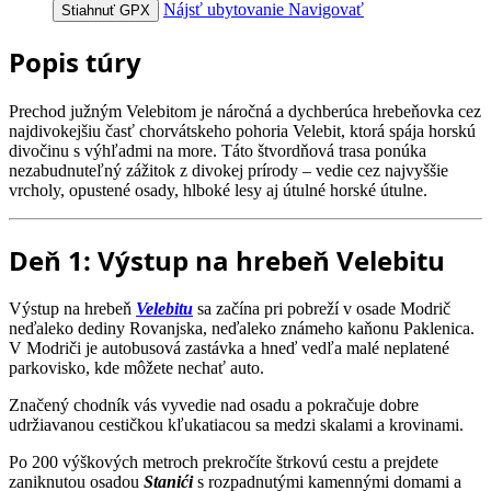
Nájsť ubytovanie
Navigovať
Stiahnuť GPX
Popis túry
Prechod južným Velebitom je náročná a dychberúca hrebeňovka cez
najdivokejšiu časť chorvátskeho pohoria Velebit, ktorá spája horskú
divočinu s výhľadmi na more. Táto štvordňová trasa ponúka
nezabudnuteľný zážitok z divokej prírody – vedie cez najvyššie
vrcholy, opustené osady, hlboké lesy aj útulné horské útulne.
Deň 1: Výstup na hrebeň Velebitu
Výstup na hrebeň
Velebitu
sa začína pri pobreží v osade Modrič
neďaleko dediny Rovanjska, neďaleko známeho kaňonu Paklenica.
V Modriči je autobusová zastávka a hneď vedľa malé neplatené
parkovisko, kde môžete nechať auto.
Značený chodník vás vyvedie nad osadu a pokračuje dobre
udržiavanou cestičkou kľukatiacou sa medzi skalami a krovinami.
Po 200 výškových metroch prekročíte štrkovú cestu a prejdete
zaniknutou osadou
Stanići
s rozpadnutými kamennými domami a