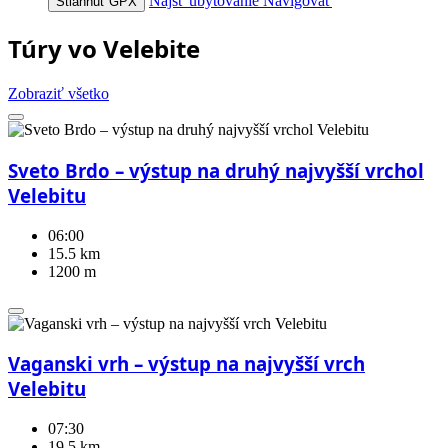
Nájsť ubytovanie
Navigovať
Stiahnuť GPX
Túry vo Velebite
Zobraziť všetko
Sveto Brdo – výstup na druhý najvyšší vrchol
Velebitu
06:00
15.5 km
1200 m
Vaganski vrh – výstup na najvyšší vrch
Velebitu
07:30
19.5 km