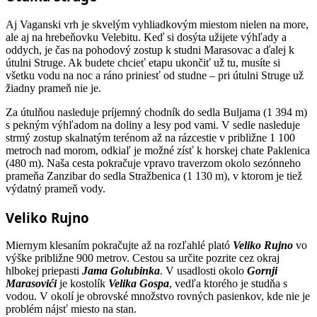
Aj Vaganski vrh je skvelým vyhliadkovým miestom nielen na more,
ale aj na hrebeňovku Velebitu. Keď si dosýta užijete výhľady a
oddych, je čas na pohodový zostup k studni Marasovac a ďalej k
útulni Struge. Ak budete chcieť etapu ukončiť už tu, musíte si
všetku vodu na noc a ráno priniesť od studne – pri útulni Struge už
žiadny prameň nie je.
Za útulňou nasleduje príjemný chodník do sedla Buljama (1 394 m)
s pekným výhľadom na doliny a lesy pod vami. V sedle nasleduje
strmý zostup skalnatým terénom až na rázcestie v približne 1 100
metroch nad morom, odkiaľ je možné zísť k horskej chate Paklenica
(480 m). Naša cesta pokračuje vpravo traverzom okolo sezónneho
prameňa Zanzibar do sedla Stražbenica (1 130 m), v ktorom je tiež
výdatný prameň vody.
Veliko Rujno
Miernym klesaním pokračujte až na rozľahlé plató
Veliko Rujno
vo
výške približne 900 metrov. Cestou sa určite pozrite cez okraj
hlbokej priepasti
Jama Golubinka
. V usadlosti okolo
Gornji
Marasovići
je kostolík
Velika Gospa
, vedľa ktorého je studňa s
vodou. V okolí je obrovské množstvo rovných pasienkov, kde nie je
problém nájsť miesto na stan.