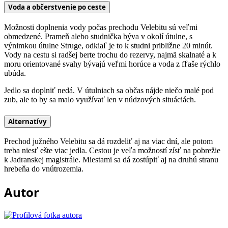
Voda a občerstvenie po ceste
Možnosti doplnenia vody počas prechodu Velebitu sú veľmi
obmedzené. Prameň alebo studnička býva v okolí útulne, s
výnimkou útulne Struge, odkiaľ je to k studni približne 20 minút.
Vody na cestu si radšej berte trochu do rezervy, najmä skalnaté a k
moru orientované svahy bývajú veľmi horúce a voda z fľaše rýchlo
ubúda.
Jedlo sa doplniť nedá. V útulniach sa občas nájde niečo malé pod
zub, ale to by sa malo využívať len v núdzových situáciách.
Alternatívy
Prechod južného Velebitu sa dá rozdeliť aj na viac dní, ale potom
treba niesť ešte viac jedla. Cestou je veľa možností zísť na pobrežie
k Jadranskej magistrále. Miestami sa dá zostúpiť aj na druhú stranu
hrebeňa do vnútrozemia.
Autor