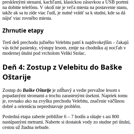
presklenými stenami, kachľami, klasickou zásuvkou a USB portmi
na dobitie telefónu. V okolí nie je veľa miesta na postavenie stanu,
takže ak sa tu zíde viac ľudí, je nutné vrátiť sa k studni, kde sa dá
nájsť viac rovného miesta.
Zhrnutie etapy
Tretí deň prechodu južného Velebitu patrí k najdivokejším – čakajú
vás tiché pasienky, výstupy lesom, zmije na chodníku aj nocľah v
modernej útulni pod vrcholom Veliki Stolac.
Deň 4: Zostup z Velebitu do Baške
Oštarije
Zostup do
Baške Oštarije
je zdĺhavý a vedie prevažne lesom s
popadanými stromami a trochu zarastenými úsekmi. Napriek tomu
je, rovnako ako na zvyšku prechodu Velebitu, značenie väčšinou
dobré a orientácia nepredstavuje problém.
Posledná etapa zaberie približne 6 – 7 hodín a rátajte s asi 800
nastúpanými metrami. Naberte si dostatok vody zo studne pri útulni,
cestou už žiadna nebude.