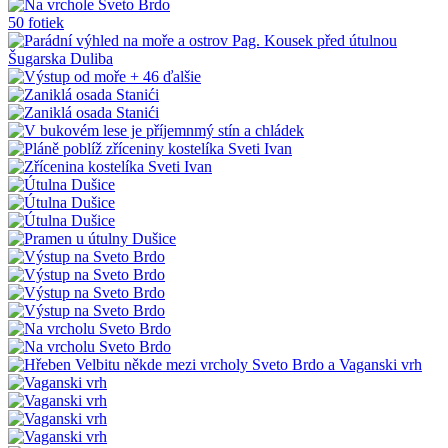
50 fotiek
+ 46
ďalšie