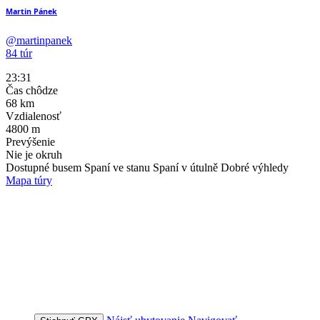
Martin Pánek
@martinpanek
84 túr
23:31
Čas chôdze
68
km
Vzdialenosť
4800
m
Prevýšenie
Nie je okruh
Dostupné busem
Spaní ve stanu
Spaní v útulně
Dobré výhledy
Mapa túry