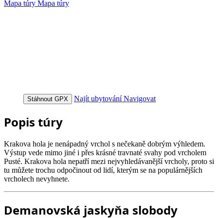
Mapa túry
Mapa túry
Najít ubytování
Navigovat
Stáhnout GPX
Popis túry
Krakova hola je nenápadný vrchol s nečekaně dobrým výhledem.
Výstup vede mimo jiné i přes krásné travnaté svahy pod vrcholem
Pusté. Krakova hola nepatří mezi nejvyhledávanější vrcholy, proto si
tu můžete trochu odpočinout od lidí, kterým se na populárnějších
vrcholech nevyhnete.
Demanovská jaskyňa slobody