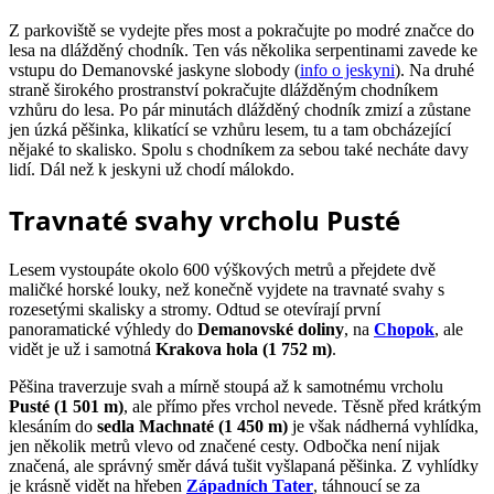
Z parkoviště se vydejte přes most a pokračujte po modré značce do
lesa na dlážděný chodník. Ten vás několika serpentinami zavede ke
vstupu do Demanovské jaskyne slobody (
info o jeskyni
). Na druhé
straně širokého prostranství pokračujte dlážděným chodníkem
vzhůru do lesa. Po pár minutách dlážděný chodník zmizí a zůstane
jen úzká pěšinka, klikatící se vzhůru lesem, tu a tam obcházející
nějaké to skalisko. Spolu s chodníkem za sebou také necháte davy
lidí. Dál než k jeskyni už chodí málokdo.
Travnaté svahy vrcholu Pusté
Lesem vystoupáte okolo 600 výškových metrů a přejdete dvě
maličké horské louky, než konečně vyjdete na travnaté svahy s
rozesetými skalisky a stromy. Odtud se otevírají první
panoramatické výhledy do
Demanovské doliny
, na
Chopok
, ale
vidět je už i samotná
Krakova hola (1 752 m)
.
Pěšina traverzuje svah a mírně stoupá až k samotnému vrcholu
Pusté (1 501 m)
, ale přímo přes vrchol nevede. Těsně před krátkým
klesáním do
sedla Machnaté (1 450 m)
je však nádherná vyhlídka,
jen několik metrů vlevo od značené cesty. Odbočka není nijak
značená, ale správný směr dává tušit vyšlapaná pěšinka. Z vyhlídky
je krásně vidět na hřeben
Západních Tater
, táhnoucí se za