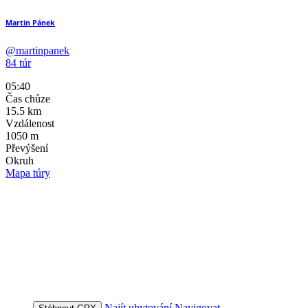
Martin Pánek
@martinpanek
84 túr
05:40
Čas chůze
15.5
km
Vzdálenost
1050
m
Převýšení
Okruh
Mapa túry
Najít ubytování
Navigovat