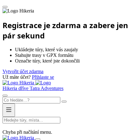
Hikeria
Registrace je zdarma a zabere jen
pár sekund
Ukládejte túry, které vás zaujaly
Stahujte trasy v GPX formátu
Označte túry, které jste dokončili
Vytvořit účet zdarma
Už máte účet?
Přihlaste se
Hikeria
Hikeria
dříve Tatra Adventures
Chyba při načítání menu.
Hikeria