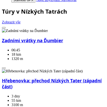
Stáhnout GPX
Túry v Nízkých Tatrách
Zobrazit vše
Zadními vrátky na Ďumbier
06:45
18 km
1320 m
Hřebenovka: přechod Nízkých Tater (západní
část)
3 dny
55 km
3100 m