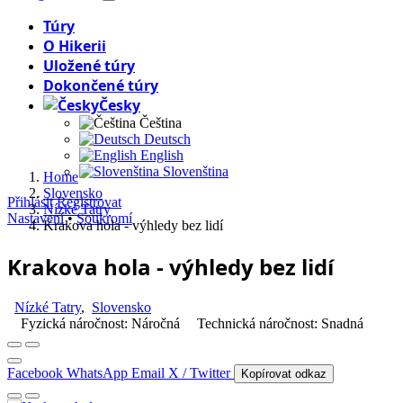
Túry
O Hikerii
Uložené túry
Dokončené túry
Česky
Čeština
Deutsch
English
Slovenština
Home
Slovensko
Přihlásit
Registrovat
Nízké Tatry
Nastavení
•
Soukromí
Krakova hola - výhledy bez lidí
Krakova hola - výhledy bez lidí
Nízké Tatry
,
Slovensko
Fyzická náročnost: Náročná
Technická náročnost: Snadná
Facebook
WhatsApp
Email
X / Twitter
Kopírovat odkaz