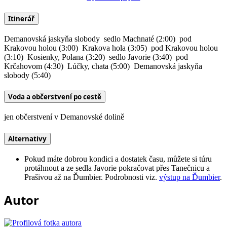
Itinerář
Demanovská jaskyňa slobody
sedlo Machnaté (2:00)
pod
Krakovou holou (3:00)
Krakova hola (3:05)
pod Krakovou holou
(3:10)
Kosienky, Polana (3:20)
sedlo Javorie (3:40)
pod
Krčahovom (4:30)
Lúčky, chata (5:00)
Demanovská jaskyňa
slobody (5:40)
Voda a občerstvení po cestě
jen občerstvení v Demanovské dolině
Alternativy
Pokud máte dobrou kondici a dostatek času, můžete si túru
protáhnout a ze sedla Javorie pokračovat přes Tanečnicu a
Prašivou až na Ďumbier. Podrobnosti viz.
výstup na Ďumbier
.
Autor