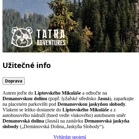
Užitečné info
Doprava
Autem jeďte do
Liptovského Mikuláše
a odbočte na
Demanovskou dolinu
(popř. lyžařské středisko
Jasná
), zaparkujte
na placeném parkovišti pod
Demanovskou jaskyňou slobody
.
Vlakem se lehko dostanete do
Liptovského Mikuláše
a z
autobusového nádraží (hned vedle vlakového) autobusem směr
Demanovská dolina
(Jasná) na zastávku
Demanovská jaskyňa
slobody
(„Demänovská Dolina,,Jaskyňa Slobody“).
Vyhledat spojení