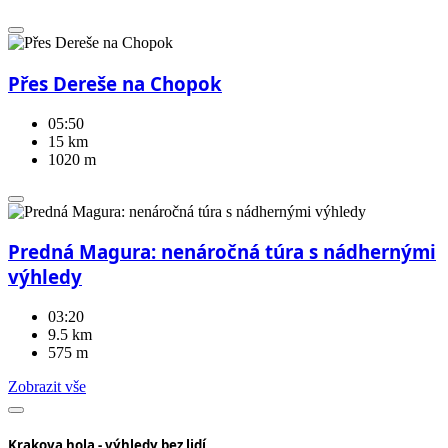
Přes Dereše na Chopok
05:50
15 km
1020 m
Predná Magura: nenáročná túra s nádhernými
výhledy
03:20
9.5 km
575 m
Zobrazit vše
Krakova hola - výhledy bez lidí