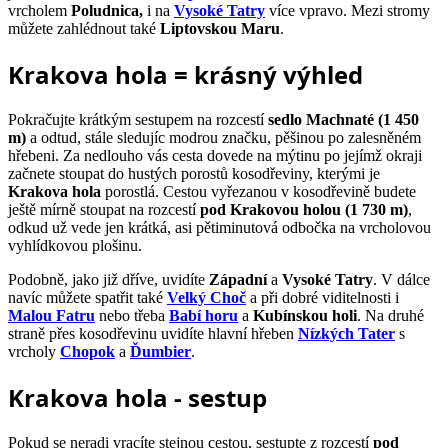
vrcholem
Poludnica,
i na
Vysoké Tatry
více vpravo. Mezi stromy
můžete zahlédnout také
Liptovskou Maru
.
Krakova hola = krásný výhled
Pokračujte krátkým sestupem na rozcestí
sedlo Machnaté (1 450
m)
a odtud, stále sledujíc modrou značku, pěšinou po zalesněném
hřebeni. Za nedlouho vás cesta dovede na mýtinu po jejímž okraji
začnete stoupat do hustých porostů kosodřeviny, kterými je
Krakova hola
porostlá. Cestou vyřezanou v kosodřevině budete
ještě mírně stoupat na rozcestí
pod Krakovou holou (1 730 m)
,
odkud už vede jen krátká, asi pětiminutová odbočka na vrcholovou
vyhlídkovou plošinu.
Podobně, jako již dříve, uvidíte
Západní
a
Vysoké Tatry
. V dálce
navíc můžete spatřit také
Velký Choč
a při dobré viditelnosti i
Malou Fatru
nebo třeba
Babí horu
a
Kubínskou holi
. Na druhé
straně přes kosodřevinu uvidíte hlavní hřeben
Nízkých Tater
s
vrcholy
Chopok
a
Ďumbier
.
Krakova hola - sestup
Pokud se neradi vracíte stejnou cestou, sestupte z rozcestí
pod