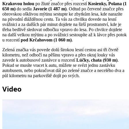
Krakovou holou
po žluté značce přes rozcestí
Kosienky, Polana (1
650 m)
do sedla
Javorie (1 487 m)
. Odtud po červené značce přes
obrovskou ošklivou mýtinu sestupte ke zbytkům lesa, kde narazíte
na původní dlážděnou cestu. Ta vás za chvilku dovede na lesní
svážnici a za dalších pár minut dojdete na širší prostranství, kde je
třeba bedlivě sledovat odbočku vpravo do lesa. Po chvilce dojdete
na další velkou mýtinu a po svážnici sestoupíte až k lávce přes potok
u rozcestí
pod Krčahovom (1 060 m)
.
Zelená značka vás povede dolů širokou lesní cestou asi tři čtvrtě
kilometru, než odbočí na pěšinu vpravo a přes okraj louky vás
zavede k autobusové zastávce u rozcestí
Lúčky, chata (930 m)
.
Pokud se musíte vracet k autu, můžete se svézt jednu zastávku
autobusem, nebo pokračovat dál po zelené značce a necelého dva a
půl kilometru na parkoviště dojít po svých.
Video