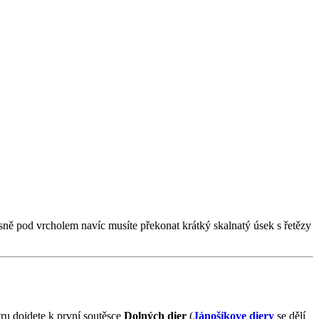
sně pod vrcholem navíc musíte překonat krátký skalnatý úsek s řetězy
tru dojdete k první soutěsce
Dolných dier
(
Jánošíkove diery
se dělí