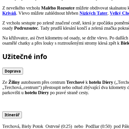
Z nevelkého vrcholu
Malého Rozsutce
můžete obdivovat skalnatou 
Kriváň
. Vlevo můžete zahlédnout hřeben
Nízkých Tater
,
Velký Ch
Z vrcholu sestupte po zeleně značené cestě, která je zpočátku poměr
osady
Podrozsutec
. Tady prudší klesání končí a zelená značka pokra
Na křižovatce, asi čtvrt kilometru od osady, se držte vlevo. Po další
osamělé chatky a přes louky s roztroušenými stromy klesá zpět k
Bie
Užitečné info
Doprava
Ze
Žiliny
autobusem přes centrum
Terchové
k
hotelu Diery
(„Terch
„Terchová,,centrum“) přestoupit nebo odtud zbývající dva kilometry 
parkovišti u
hotelu Diery
po pravé straně cesty.
Itinerář
Terchová, Biely Potok
Ostrvné (0:25)
nebo
Podžiar (0:50)
pod Pále