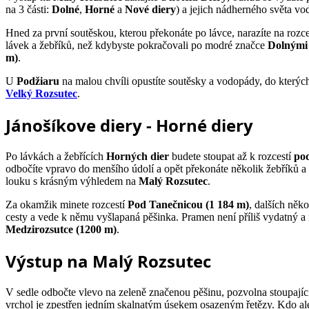
na 3 části:
Dolné
,
Horné
a
Nové diery
) a jejich nádherného světa vo
Hned za první soutěskou, kterou překonáte po lávce, narazíte na rozc
lávek a žebříků, než kdybyste pokračovali po modré značce
Dolnými
m)
.
U
Podžiaru
na malou chvíli opustíte soutěsky a vodopády, do kterých
Velký Rozsutec
.
Jánošíkove diery - Horné diery
Po lávkách a žebřících
Horných dier
budete stoupat až k rozcestí
pod
odbočíte vpravo do menšího údolí a opět překonáte několik žebříků a
louku s krásným výhledem na
Malý Rozsutec
.
Za okamžik minete rozcestí
Pod Tanečnicou (1 184 m)
, dalších něk
cesty a vede k němu vyšlapaná pěšinka. Pramen není příliš vydatný a 
Medzirozsutce (1200 m)
.
Výstup na Malý Rozsutec
V sedle odbočte vlevo na zeleně značenou pěšinu, pozvolna stoupajíc
vrchol je zpestřen jedním skalnatým úsekem osazeným řetězy. Kdo ale