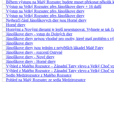
+ 16
další