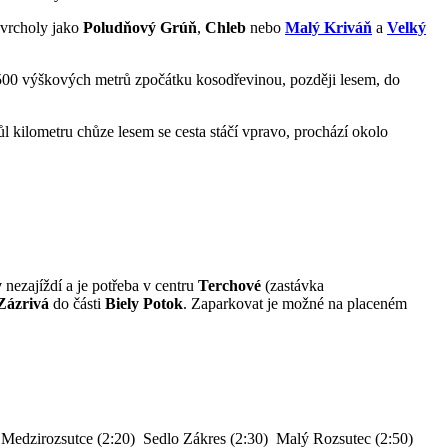
 vrcholy jako
Poludňový Grúň
,
Chleb
nebo
Malý Kriváň
a
Velký
ř 500 výškových metrů zpočátku kosodřevinou, později lesem, do
ůl kilometru chůze lesem se cesta stáčí vpravo, prochází okolo
y
nezajíždí a je potřeba v centru
Terchové
(zastávka
Zázrivá
do části
Biely Potok
. Zaparkovat je možné na placeném
 Medzirozsutce (2:20)
Sedlo Zákres (2:30)
Malý Rozsutec (2:50)