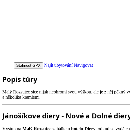
Najít ubytování
Navigovat
Stáhnout GPX
Popis túry
Malý Rozsutec sice nijak neohromí svou výškou, ale je z něj pěkný vý
a několika kramlemi.
Jánošíkove diery - Nové a Dolné dier
Výstup na
Malý Rozsutec
zahájíte u
hotelu Diery
, odkud se vydáte