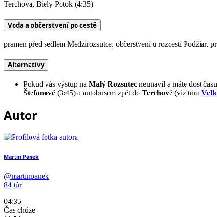
Terchová, Biely Potok (4:35)
Voda a občerstvení po cestě
pramen před sedlem Medzirozsutce, občerstvení u rozcestí Podžiar, 
Alternativy
Pokud vás výstup na
Malý Rozsutec
neunavil a máte dost času
Štefanové
(3:45) a autobusem zpět do
Terchové
(viz túra
Velk
Autor
Martin Pánek
@martinpanek
84 túr
04:35
Čas chůze