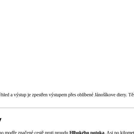
hled a výstup je zpestřen výstupem přes oblíbené Jánošíkove diery. Tě
y
 po modře značené cestě proti proudu
Hlbokého potoka
. Asi po kilome