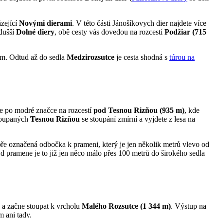
zející
Novými dierami
. V této části Jánošíkovych dier najdete více
dušší
Dolné diery
, obě cesty vás dovedou na rozcestí
Podžiar (715
tím. Odtud až do sedla
Medzirozsutce
je cesta shodná s
túrou na
te po modré značce na rozcestí
pod Tesnou Rizňou (935 m)
, kde
stoupaných
Tesnou Rizňou
se stoupání zmírní a vyjdete z lesa na
dobře označená odbočka k prameni, který je jen několik metrů vlevo od
d pramene je to již jen něco málo přes 100 metrů do širokého sedla
a začne stoupat k vrcholu
Malého Rozsutce (1 344 m)
. Výstup na
 ani tady.