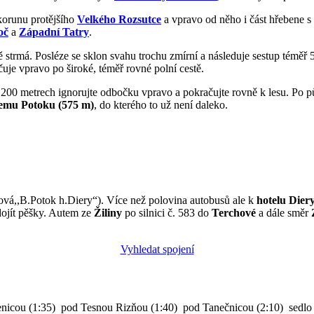
korunu protějšího
Velkého Rozsutce
a vpravo od něho i část hřebene s
oč
a
Západní Tatry
.
ně strmá. Posléze se sklon svahu trochu zmírní a následuje sestup témě
čuje vpravo po široké, téměř rovné polní cestě.
ch 200 metrech ignorujte odbočku vpravo a pokračujte rovně k lesu. Po p
lemu Potoku (575 m)
, do kterého to už není daleko.
ová,,B.Potok h.Diery“). Více než polovina autobusů ale k
hotelu Dier
dojít pěšky. Autem ze
Žiliny
po silnici č. 583 do
Terchové
a dále směr
Vyhledat spojení
nicou (1:35)
pod Tesnou Rizňou (1:40)
pod Tanečnicou (2:10)
sedlo