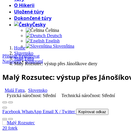
O Hikerii
Uložené túry
Dokončené túry
Česky
Čeština
Deutsch
English
Slovenština
Home
Slovensko
Přihlásit
Registrovat
Malá Fatra
Nastavení
•
Soukromí
Malý Rozsutec: výstup přes Jánošíkove diery
Malý Rozsutec: výstup přes Jánošíko
Malá Fatra
,
Slovensko
Fyzická náročnost: Střední
Technická náročnost: Střední
Facebook
WhatsApp
Email
X / Twitter
Kopírovat odkaz
20 fotek