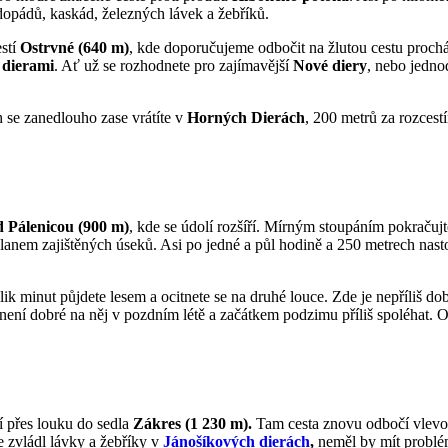
dopádů, kaskád, železných lávek a žebříků.
estí
Ostrvné (640 m)
, kde doporučujeme odbočit na žlutou cestu prochá
 dierami
. Ať už se rozhodnete pro zajímavější
Nové diery
, nebo jedno
 se zanedlouho zase vrátíte v
Horných Dierách
, 200 metrů za rozces
 Pálenicou (900 m)
, kde se údolí rozšíří. Mírným stoupáním pokračuj
 lanem zajištěných úseků. Asi po jedné a půl hodině a 250 metrech na
olik minut půjdete lesem a ocitnete se na druhé louce. Zde je nepříliš 
není dobré na něj v pozdním létě a začátkem podzimu příliš spoléhat. O
í přes louku do sedla
Zákres (1 230 m).
Tam cesta znovu odbočí vlevo 
 zvládl lávky a žebříky v
Jánošíkových dierách
,
neměl by mít problém