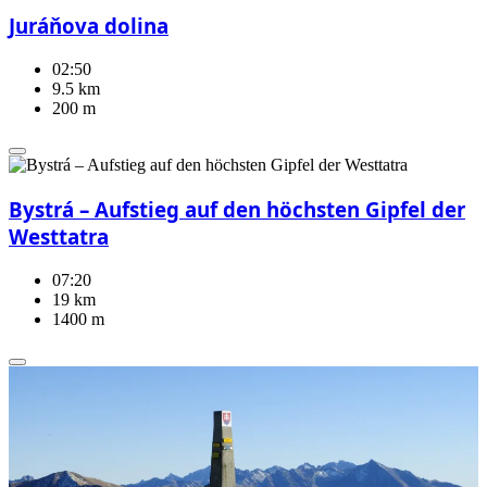
Juráňova dolina
02:50
9.5 km
200 m
Bystrá – Aufstieg auf den höchsten Gipfel der
Westtatra
07:20
19 km
1400 m