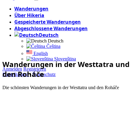
Wanderungen
Über Hikeria
Gespeicherte Wanderungen
Abgeschlossene Wanderungen
Deutsch
Deutsch
Čeština
English
Slovenština
Wanderungen
in der Westtatra und
Anmelden
Registrieren
den Roháče
Einstellungen
•
Datenschutz
Die schönsten Wanderungen in der Westtatra und den Roháče