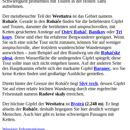
Schwierigkeit problemlos mit Touren in der Hohen Tatra
aufnehmen.
Der meistbesuchte Teil der
Westtatra
ist das Gebiet namens
Roháče
. Gerade in den
Roháče
finden Sie die beliebtesten Gipfel
und Touren, darunter die berühmten und anspruchsvollen, mit
Ketten gesicherten Anstiege auf
Ostrý Roháč
,
Baníkov
oder
Tri
kopy
. Diese sind eher für erfahrene Bergwanderer geeignet. Wenn
Sie sich eine solche Tour nicht zutrauen, können Sie auf weniger
anspruchsvolle, aber trotzdem wunderschöne Wanderungen
ausweichen – zum Beispiel auf den Rundweg um die
Roháčské
plesá
, deren Wasserfläche die umliegenden Gipfel spiegelt; diese
Tour sollte man sich nicht entgehen lassen. Auf der anderen Seite
des Hauptkamms erhebt sich der markante Gipfel
Baranec
, wo Sie
keine Ketten finden und großartige Ausblicke genießen.
Direkt hinter der Grenze der Roháče liegt
Sivý vrch
, dessen Gipfel
Sie auf einer relativ leichten Wanderung durch eine regelrechte
Felsenstadt namens
Radové skaly
erreichen.
Der höchste Gipfel der
Westtatra
ist
Bystrá
(2.248 m)
. Er liegt
abseits der
Roháče
, deshalb begegnen Sie hier deutlich weniger
Menschen. Auch hier gibt es keine schwierigen Passagen mit
Ketten.
Weniger Informationen