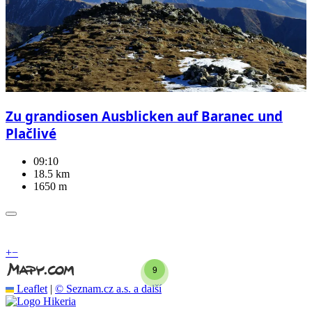
Zu grandiosen Ausblicken auf Baranec und
Plačlivé
09:10
18.5 km
1650 m
+
−
9
Leaflet
|
© Seznam.cz a.s. a další
Hikeria