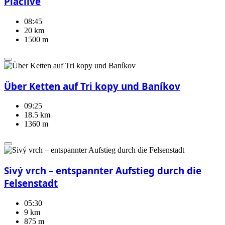
Plačlivé
08:45
20 km
1500 m
Über Ketten auf Tri kopy und Baníkov
09:25
18.5 km
1360 m
Sivý vrch – entspannter Aufstieg durch die
Felsenstadt
05:30
9 km
875 m